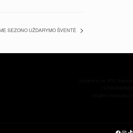
ME SEZONO UŽDARYMO ŠVENTĖ
Savanorių pr. 419, Kaunas
+37069388889
info@homestudija.lt
Facebook
Instagram
TikTok