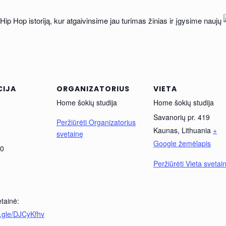
ip Hop istoriją, kur atgaivinsime jau turimas žinias ir įgysime naujų
CIJA
ORGANIZATORIUS
VIETA
Home šokių studija
Home šokių studija
Savanorių pr. 419
Peržiūrėti Organizatorius
Kaunas
,
Lithuania
+
svetainę
Google žemėlapis
30
Peržiūrėti Vieta svetai
etainė:
s.gle/DJCyKfhv