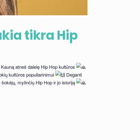
kia tikra Hip
į Kauną atneš dalelę Hip Hop kultūros
okių kultūros populiarinimui
Deganti
šokėjų, mylinčių Hip Hop ir jo istoriją