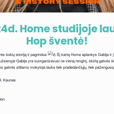
4d. Home studijoje lau
Hop šventė!
ės šokių istoriją ir pagrindus
Šį kartą Home aplankys Gabija ir 
 užsienyje Gabija yra suorganizavusi ne vieną renginį, skirtą gatvės š
ms gatvės stiliams mokytoja lauks tiek pradedančiųjų, tiek pažengusių 
19, Kaunas
ion