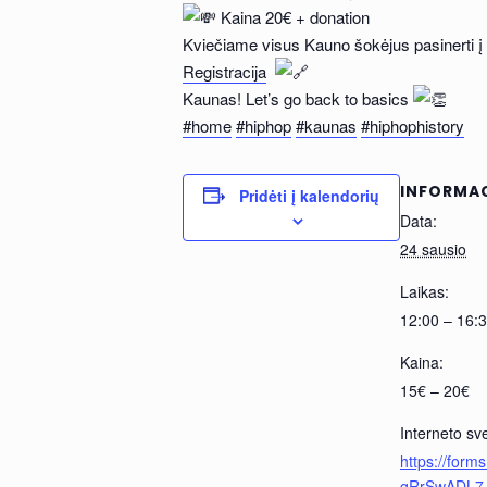
Kaina 20€ + donation
Kviečiame visus Kauno šokėjus pasinerti į H
Registracija
Kaunas! Let’s go back to basics
#home
#hiphop
#kaunas
#hiphophistory
INFORMA
Pridėti į kalendorių
Data:
24 sausio
Laikas:
12:00 – 16:
Kaina:
15€ – 20€
Interneto sv
https://form
qRrSwADL7