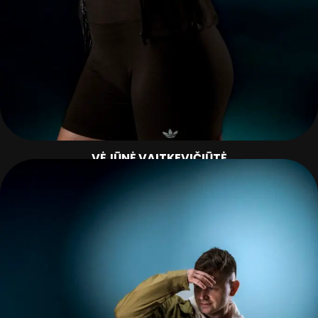
VĖJŪNĖ VAITKEVIČIŪTĖ
GATVĖS ŠOKIAI